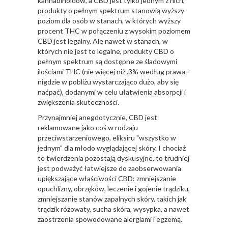
kannabinoidów, a CBD jest tylko jednym z nich,
produkty o pełnym spektrum stanowią wyższy
poziom dla osób w stanach, w których wyższy
procent THC w połączeniu z wysokim poziomem
CBD jest legalny. Ale nawet w stanach, w
których nie jest to legalne, produkty CBD o
pełnym spektrum są dostępne ze śladowymi
ilościami THC (nie więcej niż .3% według prawa -
nigdzie w pobliżu wystarczająco dużo, aby się
naćpać), dodanymi w celu ułatwienia absorpcji i
zwiększenia skuteczności.
Przynajmniej anegdotycznie, CBD jest
reklamowane jako coś w rodzaju
przeciwstarzeniowego, eliksiru "wszystko w
jednym" dla młodo wyglądającej skóry. I chociaż
te twierdzenia pozostają dyskusyjne, to trudniej
jest podważyć łatwiejsze do zaobserwowania
upiększające właściwości CBD: zmniejszanie
opuchlizny, obrzęków, leczenie i gojenie trądziku,
zmniejszanie stanów zapalnych skóry, takich jak
trądzik różowaty, sucha skóra, wysypka, a nawet
zaostrzenia spowodowane alergiami i egzemą.