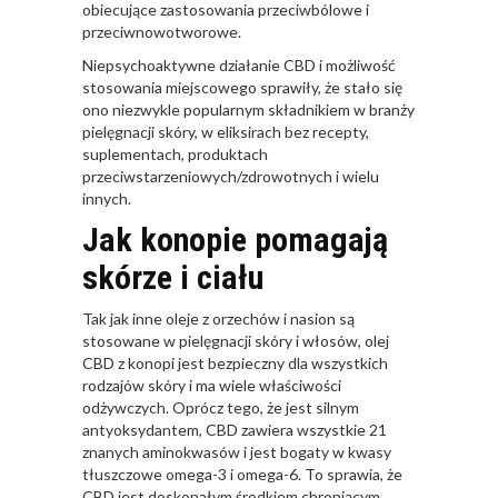
obiecujące zastosowania przeciwbólowe i
przeciwnowotworowe.
Niepsychoaktywne działanie CBD i możliwość
stosowania miejscowego sprawiły, że stało się
ono niezwykle popularnym składnikiem w branży
pielęgnacji skóry, w eliksirach bez recepty,
suplementach, produktach
przeciwstarzeniowych/zdrowotnych i wielu
innych.
Jak konopie pomagają
skórze i ciału
Tak jak inne oleje z orzechów i nasion są
stosowane w pielęgnacji skóry i włosów, olej
CBD z konopi jest bezpieczny dla wszystkich
rodzajów skóry i ma wiele właściwości
odżywczych. Oprócz tego, że jest silnym
antyoksydantem, CBD zawiera wszystkie 21
znanych aminokwasów i jest bogaty w kwasy
tłuszczowe omega-3 i omega-6. To sprawia, że
CBD jest doskonałym środkiem chroniącym