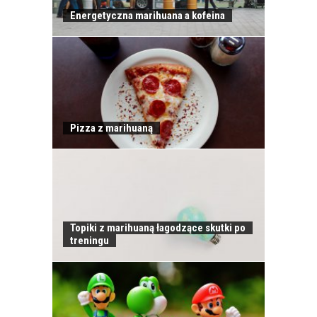
Energetyczna marihuana a kofeina
Pizza z marihuaną
Topiki z marihuaną łagodzące skutki po
treningu