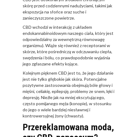
skórę przed codziennymi nadużyciami, takimi jak
ekspozycja na słońce oraz suche i
zanieczyszczone powietrze.
CBD wchodzi w interakcję z układem
endokannabinoidowym naszego ciała, który jest
odpowiedzialny za wewnętrzną równowagę
organizmu). Wiąże się również z receptorami w
skórze, które pośredniczą w odczuwaniu ciepła,
swędzenia i bólu, co prawdopodobnie wyjaśnia
jego zgłaszane efekty kojące.
Kolejnym pięknem CBD jest to, że jego działanie
jest nie tylko głębokie jak skóra. Potencjalne
pozytywne zastosowania obejmują bóle głowy i
mięśni, celiakię, epilepsję, problemy ze snem, lęki i
depresję. Nieźle jak na mniej ekscytującego,
często pomijanego męża (konopie), w stosunku
do jego o wiele bardziej niesławnej i
kontrowersyjnej żony (chwasty).
Przereklamowana moda,