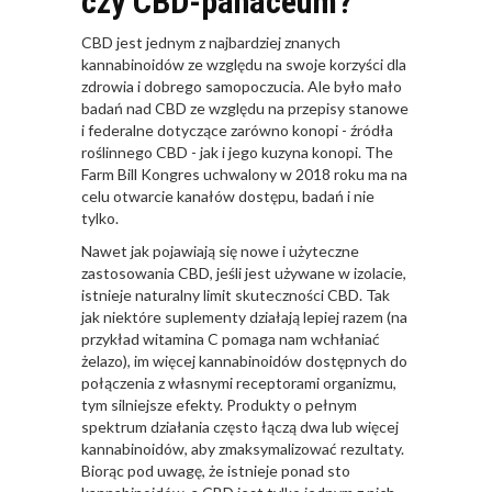
czy CBD-panaceum?
CBD jest jednym z najbardziej znanych
kannabinoidów ze względu na swoje korzyści dla
zdrowia i dobrego samopoczucia. Ale było mało
badań nad CBD ze względu na przepisy stanowe
i federalne dotyczące zarówno konopi - źródła
roślinnego CBD - jak i jego kuzyna konopi. The
Farm Bill Kongres uchwalony w 2018 roku ma na
celu otwarcie kanałów dostępu, badań i nie
tylko.
Nawet jak pojawiają się nowe i użyteczne
zastosowania CBD, jeśli jest używane w izolacie,
istnieje naturalny limit skuteczności CBD. Tak
jak niektóre suplementy działają lepiej razem (na
przykład witamina C pomaga nam wchłaniać
żelazo), im więcej kannabinoidów dostępnych do
połączenia z własnymi receptorami organizmu,
tym silniejsze efekty. Produkty o pełnym
spektrum działania często łączą dwa lub więcej
kannabinoidów, aby zmaksymalizować rezultaty.
Biorąc pod uwagę, że istnieje ponad sto