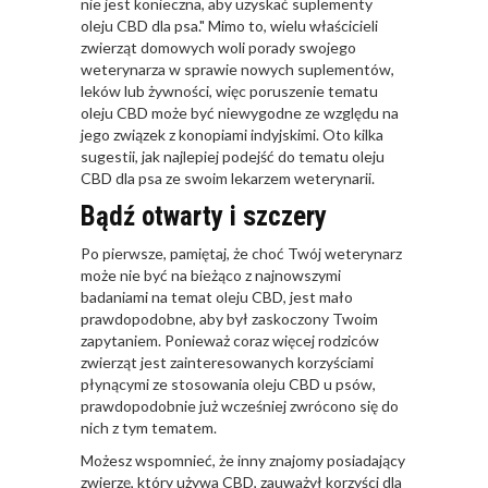
nie jest konieczna, aby uzyskać suplementy
oleju CBD dla psa." Mimo to, wielu właścicieli
zwierząt domowych woli porady swojego
weterynarza w sprawie nowych suplementów,
leków lub żywności, więc poruszenie tematu
oleju CBD może być niewygodne ze względu na
jego związek z konopiami indyjskimi. Oto kilka
sugestii, jak najlepiej podejść do tematu oleju
CBD dla psa ze swoim lekarzem weterynarii.
Bądź otwarty i szczery
Po pierwsze, pamiętaj, że choć Twój weterynarz
może nie być na bieżąco z najnowszymi
badaniami na temat oleju CBD, jest mało
prawdopodobne, aby był zaskoczony Twoim
zapytaniem. Ponieważ coraz więcej rodziców
zwierząt jest zainteresowanych korzyściami
płynącymi ze stosowania oleju CBD u psów,
prawdopodobnie już wcześniej zwrócono się do
nich z tym tematem.
Możesz wspomnieć, że inny znajomy posiadający
zwierzę, który używa CBD, zauważył korzyści dla