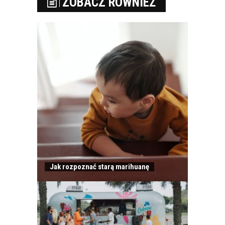
ZOBACZ RÓWNIEŻ
Jak rozpoznać starą marihuanę