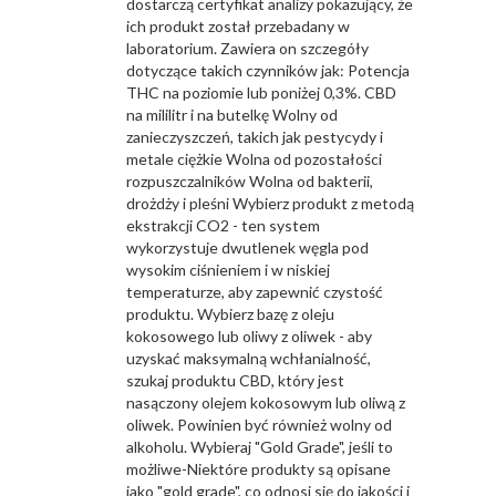
dostarczą certyfikat analizy pokazujący, że
ich produkt został przebadany w
laboratorium. Zawiera on szczegóły
dotyczące takich czynników jak: Potencja
THC na poziomie lub poniżej 0,3%. CBD
na mililitr i na butelkę Wolny od
zanieczyszczeń, takich jak pestycydy i
metale ciężkie Wolna od pozostałości
rozpuszczalników Wolna od bakterii,
drożdży i pleśni Wybierz produkt z metodą
ekstrakcji CO2 - ten system
wykorzystuje dwutlenek węgla pod
wysokim ciśnieniem i w niskiej
temperaturze, aby zapewnić czystość
produktu. Wybierz bazę z oleju
kokosowego lub oliwy z oliwek - aby
uzyskać maksymalną wchłanialność,
szukaj produktu CBD, który jest
nasączony olejem kokosowym lub oliwą z
oliwek. Powinien być również wolny od
alkoholu. Wybieraj "Gold Grade", jeśli to
możliwe-Niektóre produkty są opisane
jako "gold grade", co odnosi się do jakości i