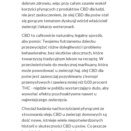
dobrym zdrowiu, więc przy całym szumie wokół
korzyści płynących z produktów CBD dla ludzi,
nie jest zaskoczeniem, że olej CBD dla psów stał
się gorącym tematem dyskusji wśród właścicieli
zwierząt i lekarzy weterynarii.
CBD to całkowicie naturalny, legalny sposób,
aby pomóc Twojemu futrzanemu dziecku
przezwyciężyć różne dolegliwości i problemy
behawioralne, bez skutków ubocznych, które
towarzyszą tradycyjnym lekom na receptę. W
przeciwieństwie do medycznej marihuany, która
może powodować u zwierząt haj, olej CBD dla
psów jest zazwyczaj pozyskiwany z konopi
przemysłowych i zawiera mniej niż 0,03 procent
THC - nigdzie w pobliżu wystarczająco dużo, aby
wywołać efekty psychoaktywne nawet u
najmniejszego zwierzęcia.
Chociaż badania nad korzyściami płynącymi ze
stosowania oleju CBD u zwierząt domowych są
dość nowe, istnieje wiele niepotwierdzonych
historii o skuteczności CBD u psów. Co jeszcze