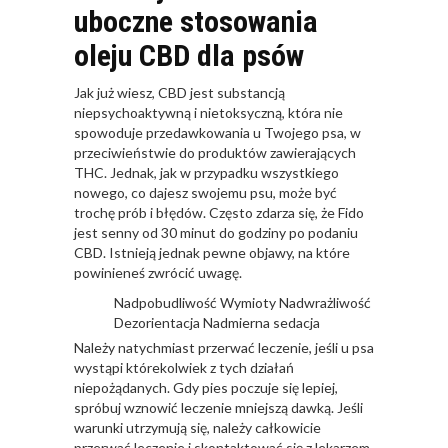
uboczne stosowania
oleju CBD dla psów
Jak już wiesz, CBD jest substancją
niepsychoaktywną i nietoksyczną, która nie
spowoduje przedawkowania u Twojego psa, w
przeciwieństwie do produktów zawierających
THC. Jednak, jak w przypadku wszystkiego
nowego, co dajesz swojemu psu, może być
trochę prób i błędów. Często zdarza się, że Fido
jest senny od 30 minut do godziny po podaniu
CBD. Istnieją jednak pewne objawy, na które
powinieneś zwrócić uwagę.
Nadpobudliwość Wymioty Nadwrażliwość
Dezorientacja Nadmierna sedacja
Należy natychmiast przerwać leczenie, jeśli u psa
wystąpi którekolwiek z tych działań
niepożądanych. Gdy pies poczuje się lepiej,
spróbuj wznowić leczenie mniejszą dawką. Jeśli
warunki utrzymują się, należy całkowicie
przerwać leczenie i skontaktować się z lekarzem