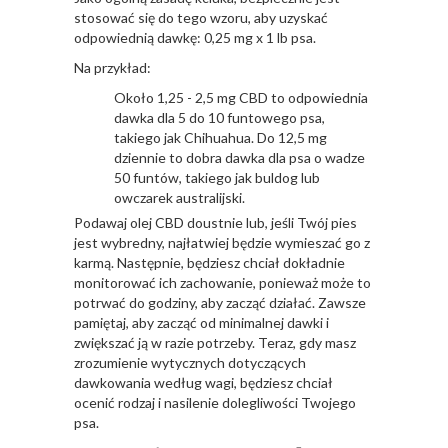
stosować się do tego wzoru, aby uzyskać
odpowiednią dawkę: 0,25 mg x 1 lb psa.
Na przykład:
Około 1,25 - 2,5 mg CBD to odpowiednia
dawka dla 5 do 10 funtowego psa,
takiego jak Chihuahua. Do 12,5 mg
dziennie to dobra dawka dla psa o wadze
50 funtów, takiego jak buldog lub
owczarek australijski.
Podawaj olej CBD doustnie lub, jeśli Twój pies
jest wybredny, najłatwiej będzie wymieszać go z
karmą. Następnie, będziesz chciał dokładnie
monitorować ich zachowanie, ponieważ może to
potrwać do godziny, aby zacząć działać. Zawsze
pamiętaj, aby zacząć od minimalnej dawki i
zwiększać ją w razie potrzeby. Teraz, gdy masz
zrozumienie wytycznych dotyczących
dawkowania według wagi, będziesz chciał
ocenić rodzaj i nasilenie dolegliwości Twojego
psa.