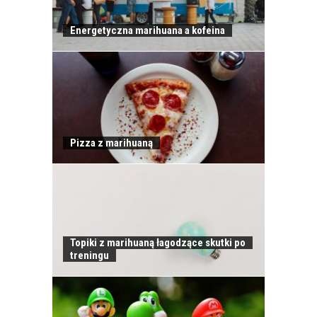
Energetyczna marihuana a kofeina
Pizza z marihuaną
Topiki z marihuaną łagodzące skutki po
treningu