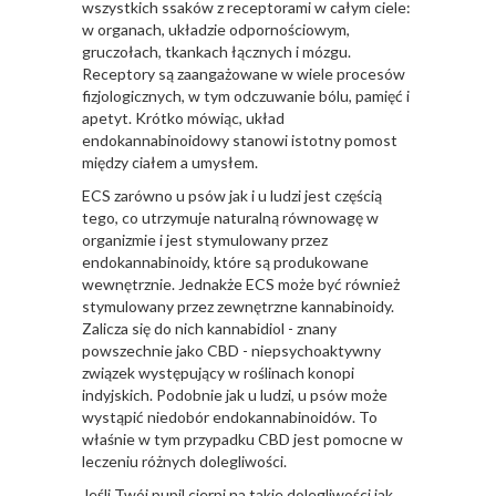
wszystkich ssaków z receptorami w całym ciele:
w organach, układzie odpornościowym,
gruczołach, tkankach łącznych i mózgu.
Receptory są zaangażowane w wiele procesów
fizjologicznych, w tym odczuwanie bólu, pamięć i
apetyt. Krótko mówiąc, układ
endokannabinoidowy stanowi istotny pomost
między ciałem a umysłem.
ECS zarówno u psów jak i u ludzi jest częścią
tego, co utrzymuje naturalną równowagę w
organizmie i jest stymulowany przez
endokannabinoidy, które są produkowane
wewnętrznie. Jednakże ECS może być również
stymulowany przez zewnętrzne kannabinoidy.
Zalicza się do nich kannabidiol - znany
powszechnie jako CBD - niepsychoaktywny
związek występujący w roślinach konopi
indyjskich. Podobnie jak u ludzi, u psów może
wystąpić niedobór endokannabinoidów. To
właśnie w tym przypadku CBD jest pomocne w
leczeniu różnych dolegliwości.
Jeśli Twój pupil cierpi na takie dolegliwości jak