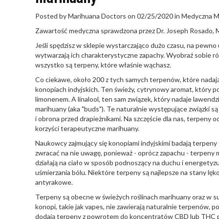
Posted by Marihuana Doctors on 02/25/2020 in Medyczna M
Zawartość medyczna sprawdzona przez Dr. Joseph Rosado, MD
Jeśli spędzisz w sklepie wystarczająco dużo czasu, na pewno u
wytwarzają ich charakterystyczne zapachy. Wyobraź sobie ró
wszystko są terpeny, które właśnie wąchasz.
Co ciekawe, około 200 z tych samych terpenów, które nadają
konopiach indyjskich. Ten świeży, cytrynowy aromat, któr
limonenem. A linalool, ten sam związek, który nadaje lawendz
marihuany (aka "buds"). Te naturalnie występujące związki są c
i obrona przed drapieżnikami. Na szczęście dla nas, terpen
korzyści terapeutyczne marihuany.
Naukowcy zajmujący się konopiami indyjskimi badają terpeny 
zwracać na nie uwagę, ponieważ - oprócz zapachu - terpeny 
działają na ciało w sposób podnoszący na duchu i energetyzuj
uśmierzania bólu. Niektóre terpeny są najlepsze na stany lę
antyrakowe.
Terpeny są obecne w świeżych roślinach marihuany oraz w s
konopi, takie jak vapes, nie zawierają naturalnie terpenów, 
dodają terpeny z powrotem do koncentratów CBD lub THC p