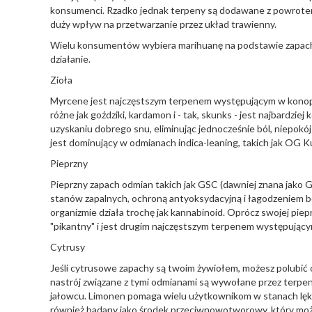
konsumenci. Rzadko jednak terpeny są dodawane z powrotem 
duży wpływ na przetwarzanie przez układ trawienny.
Wielu konsumentów wybiera marihuanę na podstawie zapachu.
działanie.
Zioła
Myrcene jest najczęstszym terpenem występującym w konopiac
różne jak goździki, kardamon i - tak, skunks - jest najbardz
uzyskaniu dobrego snu, eliminując jednocześnie ból, niepokój
jest dominujący w odmianach indica-leaning, takich jak OG K
Pieprzny
Pieprzny zapach odmian takich jak GSC (dawniej znana jako Gi
stanów zapalnych, ochroną antyoksydacyjną i łagodzeniem ból
organizmie działa trochę jak kannabinoid. Oprócz swojej piepr
"pikantny" i jest drugim najczęstszym terpenem występując
Cytrusy
Jeśli cytrusowe zapachy są twoim żywiołem, możesz polubić
nastrój związane z tymi odmianami są wywołane przez terpen
jałowcu. Limonen pomaga wielu użytkownikom w stanach lękow
również badany jako środek przeciwnowotworowy, który może