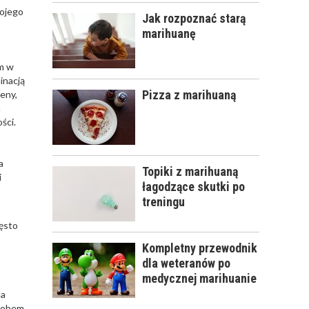
wojego
Jak rozpoznać starą
marihuanę
em w
inacją
Pizza z marihuaną
peny,
m
ści.
a
Topiki z marihuaną
i
łagodzące skutki po
treningu
zęsto
Kompletny przewodnik
dla weteranów po
medycznej marihuanie
la
osobem