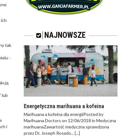
 one
 ich
NAJNOWSZE
hy tak
ielu -
ukcją
" lub
Energetyczna marihuana a kofeina
Marihuana a kofeina dla energiiPosted by
e
Marihuana Doctors on 12/06/2018 in Medyczna
ch i
marihuanaZawartość medyczna sprawdzona
przez Dr. Joseph Rosado...
[...]