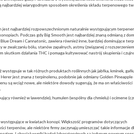
e są najbardziej wiarygodnym sposobem określenia składu terpenowego t
nen jest najbardziej rozpowszechnionym naturalnie występującym terpen
konopiach. Podczas gdy Big Smooth jest najbardziej znaną odmianą z dom
 Blue Dream i Cannatonic, zawiera również inne, bardziej dominujące ter
y w zwalczaniu bólu, stanów zapalnych, astmy (związanej z rozszerzenie
rym skutkom działania THC i pomaga kultywować nastrój skupienia i czujno
występuje w tak różnych produktach roślinnych jak jabłka, kminek, gałk
Herer jest znana z terpinolenu, podobnie jak odmiany Golden Pineapple 
enu są wciąż nowe, ale niektóre dowody sugerują, że ma on właściwości
.
pujący również w lawendzie), humulen (wspólny dla chmielu) i ocimene (c
hy występujące w kwiatach konopi. Większość programów dotyczących
i terpenów, ale niektóre firmy zaczynają umieszczać takie informacje d
y poziom. I chociaż wyniki badań laboratoryjnych są jedynym pewnym sp