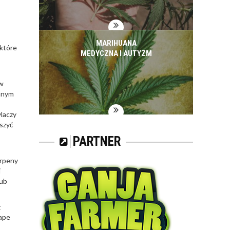
MARIHUANA
 które
MEDYCZNA I AUTYZM
 w
wanym
ylaczy
kszyć
PARTNER
erpeny
i
lub
z
vape