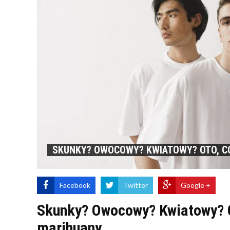
SKUNKY? OWOCOWY? KWIATOWY? OTO, C
Facebook
Twitter
Google +
Skunky? Owocowy? Kwiatowy? 
marihuany