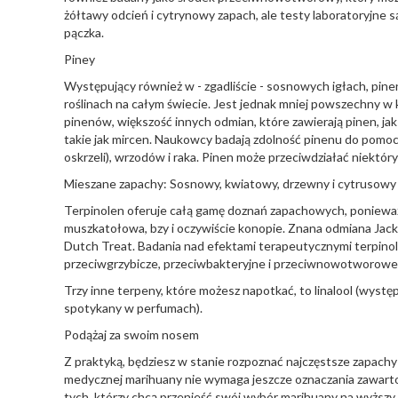
żółtawy odcień i cytrynowy zapach, ale testy laboratoryjn
pączka.
Piney
Występujący również w - zgadliście - sosnowych igłach, pi
roślinach na całym świecie. Jest jednak mniej powszechny w 
pinenów, większość innych odmian, które zawierają pinen, jak
takie jak mircen. Naukowcy badają zdolność pinenu do pomoc
oskrzeli), wrzodów i raka. Pinen może przeciwdziałać niektó
Mieszane zapachy: Sosnowy, kwiatowy, drzewny i cytrusowy
Terpinolen oferuje całą gamę doznań zapachowych, ponieważ 
muszkatołowa, bzy i oczywiście konopie. Znana odmiana Jack 
Dutch Treat. Badania nad efektami terapeutycznymi terpinol
przeciwgrzybicze, przeciwbakteryjne i przeciwnowotworowe
Trzy inne terpeny, które możesz napotkać, to linalool (wystę
spotykany w perfumach).
Podążaj za swoim nosem
Z praktyką, będziesz w stanie rozpoznać najczęstsze zapac
medycznej marihuany nie wymaga jeszcze oznaczania zawartośc
tych, którzy chcą przenieść swój wybór marihuany na wyższ