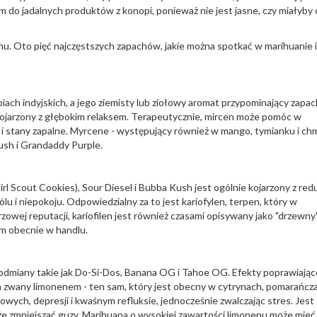
do jadalnych produktów z konopi, ponieważ nie jest jasne, czy miałyby
 Oto pięć najczęstszych zapachów, jakie można spotkać w marihuanie i
h indyjskich, a jego ziemisty lub ziołowy aromat przypominający zapac
iej kojarzony z głębokim relaksem. Terapeutycznie, mircen może pomóc w
 i stany zapalne. Myrcene - występujący również w mango, tymianku i chm
ush i Grandaddy Purple.
rl Scout Cookies), Sour Diesel i Bubba Kush jest ogólnie kojarzony z red
u i niepokoju. Odpowiedzialny za to jest kariofylen, terpen, który w
zowej reputacji, kariofilen jest również czasami opisywany jako "drzewny
ym obecnie w handlu.
 odmiany takie jak Do-Si-Dos, Banana OG i Tahoe OG. Efekty poprawiając
 zwany limonenem - ten sam, który jest obecny w cytrynach, pomarańcza
ych, depresji i kwaśnym refluksie, jednocześnie zwalczając stres. Jest
 zmniejszać guzy. Marihuana o wysokiej zawartości limonenu może mieć