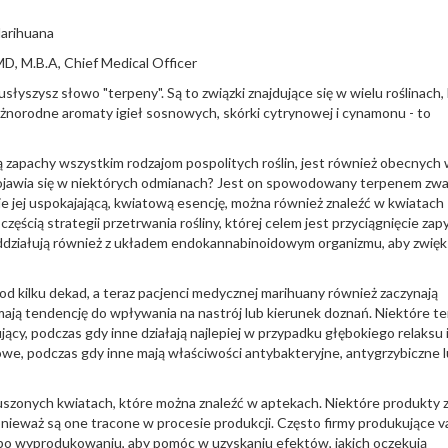
arihuana
, M.B.A, Chief Medical Officer
słyszysz słowo "terpeny". Są to związki znajdujące się w wielu roślinach,
żnorodne aromaty igieł sosnowych, skórki cytrynowej i cynamonu - to
 zapachy wszystkim rodzajom pospolitych roślin, jest również obecnych
y pojawia się w niektórych odmianach? Jest on spowodowany terpenem z
ie jej uspokajającą, kwiatową esencję, można również znaleźć w kwiatach
zęścią strategii przetrwania rośliny, której celem jest przyciągnięcie zap
y oddziałują również z układem endokannabinoidowym organizmu, aby zwię
od kilku dekad, a teraz pacjenci medycznej marihuany również zaczynają
mają tendencję do wpływania na nastrój lub kierunek doznań. Niektóre t
ący, podczas gdy inne działają najlepiej w przypadku głębokiego relaksu 
kowe, podczas gdy inne mają właściwości antybakteryjne, antygrzybiczne 
uszonych kwiatach, które można znaleźć w aptekach. Niektóre produkty 
ponieważ są one tracone w procesie produkcji. Często firmy produkujące 
o wyprodukowaniu, aby pomóc w uzyskaniu efektów, jakich oczekują