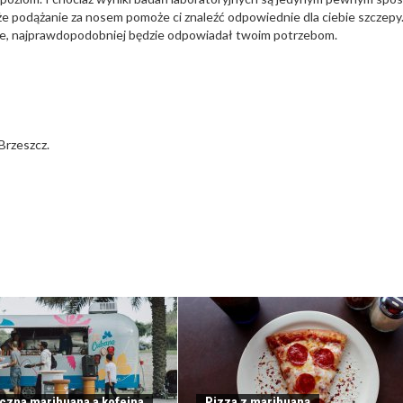
że podążanie za nosem pomoże ci znaleźć odpowiednie dla ciebie szczepy
znie, najprawdopodobniej będzie odpowiadał twoim potrzebom.
Brzeszcz.
czna marihuana a kofeina
Pizza z marihuaną