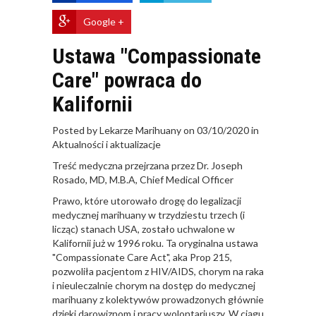
Google +
Ustawa "Compassionate
Care" powraca do
Kalifornii
Posted by Lekarze Marihuany on 03/10/2020 in
Aktualności i aktualizacje
Treść medyczna przejrzana przez Dr. Joseph
Rosado, MD, M.B.A, Chief Medical Officer
Prawo, które utorowało drogę do legalizacji
medycznej marihuany w trzydziestu trzech (i
licząc) stanach USA, zostało uchwalone w
Kalifornii już w 1996 roku. Ta oryginalna ustawa
"Compassionate Care Act", aka Prop 215,
pozwoliła pacjentom z HIV/AIDS, chorym na raka
i nieuleczalnie chorym na dostęp do medycznej
marihuany z kolektywów prowadzonych głównie
dzięki darowiznom i pracy wolontariuszy. W ciągu