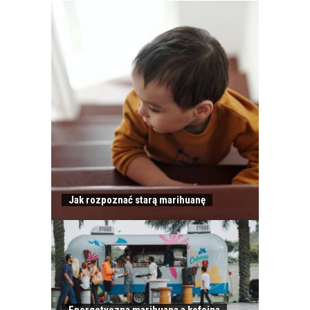
Jak rozpoznać starą marihuanę
Energetyczna marihuana a kofeina