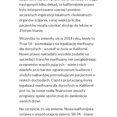
następnych kilku dekad, to kalifornijskie prawo
było interpretowane szerzej i pomimo
wczesnych ingerencji lokalnych i federalnych
organów ścigania, coraz większa liczba
pacjentów mogła uzyskać dostęp do leków w
Złotym Stanie.
Wszystko to zmieniło się w 2018 roku, kiedy to
Prop 16 - pozwalający na legalizację marihuany
dla dorosłych - wszedł w życie w Kalifornii.
Nowe prawo nakładało wysokie podatki na
sprzedaż i transfer marihuany, nie uwzględniając
programów współczujących - wiele z nich
działało przy bardzo ograniczonym budżecie i
służyło najbardziej potrzebującym pacjentom o
niskich dochodach. Często przytaczaną ironią
legalizacji marihuany dla dorosłych w Kalifornii
jest to, że nowe realia finansowe zmusiły
programy opieki społecznej do zamknięcia
swoich drzwi.
Na szczęście, to się zmienia. Nowa kalifornijska
ustawa o współczującej opiece, SB 34 - znana